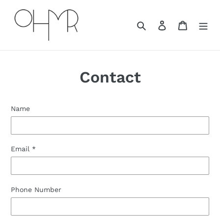
Skip
to
Search
Log in
Cart
content
Contact
Name
Email
*
Phone Number